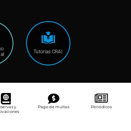
io
Tutorías CRAI
nal
servas y
Pago de multas
Periódicos
ovaciones