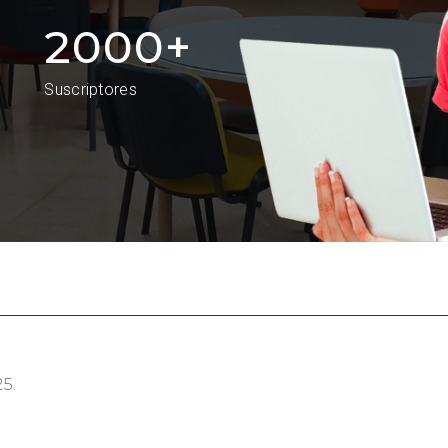
2000
+
Suscriptores
5.