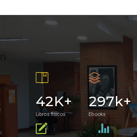
42
K+
297
k+
Libros físicos
Ebooks