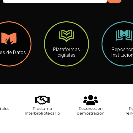
Plataformas
Repositor
es de Datos
digitales
Institucio
iales
Préstamo
Recursos en
Re
Interbibliotecario
demostración
ren