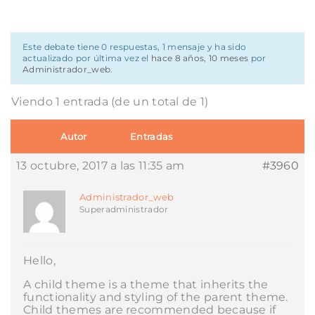
Este debate tiene 0 respuestas, 1 mensaje y ha sido
actualizado por última vez el
hace 8 años, 10 meses
por
Administrador_web
.
Viendo 1 entrada (de un total de 1)
Autor
Entradas
13 octubre, 2017 a las 11:35 am
#3960
Administrador_web
Superadministrador
Hello,
A child theme is a theme that inherits the
functionality and styling of the parent theme.
Child themes are recommended because if